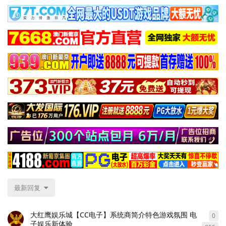
最新回复
大红鹰娱乐城【CC电子】系统商简介特色游戏氛围 电
0
0
条
子娱乐新体验