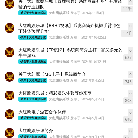
关于大红鹰娱乐城【百胜棋牌】系统商简介多年开发经
0
0
条
验的专业团队
1.1千
大红鹰娱乐城
发布于
2024年11月4日
关于大红鹰娱乐城
大红鹰娱乐城【BBHR视讯】系统商简介机械手臂特色
0
0
条
下注体验新升华
1.2千
大红鹰娱乐城
发布于
2024年10月25日
关于大红鹰娱乐城
大红鹰娱乐城【TP棋牌】系统商简介主打丰富又多元的
0
0
条
牛牛游戏
687
大红鹰娱乐城
发布于
2024年10月21日
关于大红鹰娱乐城
关于大红鹰【MG电子】系统商简介
0
0
条
大红鹰娱乐城
发布于
2024年9月25日
关于大红鹰娱乐城
745
大红鹰娱乐城：精彩娱乐体验等你来享！
0
0
条
大红鹰娱乐城
发布于
2024年5月25日
关于大红鹰娱乐城
808
大红鹰电子游艺合作伙伴
0
0
条
大红鹰娱乐城
发布于
2024年5月24日
关于大红鹰娱乐城
699
大红鹰娱乐城简介
0
0
条
大红鹰娱乐城
发布于
2024年4月17日
关于大红鹰娱乐城