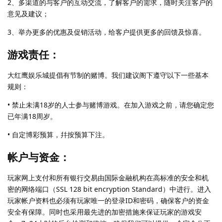
2、多渠道的与客户的互动交流，了解客户的需求，随时关注客户的
意见及建议；
3、举办更多的优惠及促销活动，给客户提供更多的回馈及惊喜。
游戏责任：
大红鹰娱乐城提倡有节制的赌博。我们建议阁下遵守以下一些基本
规则：
• 禁止未满18岁的人士参与赌博游戏。在加入游戏之前，请您确定您
已年满18周岁。
• 自定博彩预算，幷按预算下注。
帐户与资金：
玩家网上支付和所有银行交易由国际金融机构在高标准的安全和机
密的网络端口（SSL 128 bit encryption Standard）中进行。进入
玩家帐户资料也必须有玩家唯一的登录ID和密码，确保客户的资金
安全有保障。同时也采用最先进的加密措施来保证玩家的游戏安