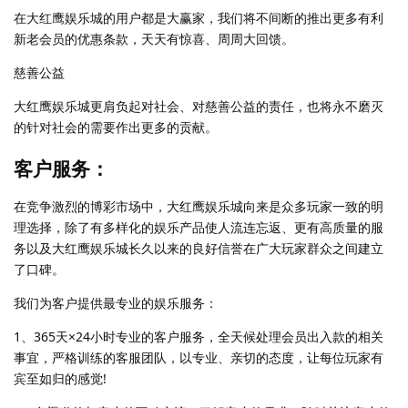
在大红鹰娱乐城的用户都是大赢家，我们将不间断的推出更多有利
新老会员的优惠条款，天天有惊喜、周周大回馈。
慈善公益
大红鹰娱乐城更肩负起对社会、对慈善公益的责任，也将永不磨灭
的针对社会的需要作出更多的贡献。
客户服务：
在竞争激烈的博彩市场中，大红鹰娱乐城向来是众多玩家一致的明
理选择，除了有多样化的娱乐产品使人流连忘返、更有高质量的服
务以及大红鹰娱乐城长久以来的良好信誉在广大玩家群众之间建立
了口碑。
我们为客户提供最专业的娱乐服务：
1、365天×24小时专业的客户服务，全天候处理会员出入款的相关
事宜，严格训练的客服团队，以专业、亲切的态度，让每位玩家有
宾至如归的感觉!