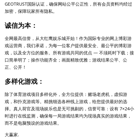
GEOTRUST国际认证，确保网站公平公正性，所有会员资料均经过
加密，保障玩家所有隐私。
诚信为本：
全网最高信誉，从大红鹰娱乐城开始！作为国际专业的网上博彩游
戏运营商，我们承诺，为每一位客户提供最安全、最公平的博彩游
戏，以及全方位的服务。所有游戏共同的优点 — 不须耗时下载；接
口简单明了；操作功能齐全；画面精致优雅；游戏结果公平、公
正、公开！
多样化游戏：
除了体育游戏项目多样化外，全方位提供：赌场老虎机，虚拟游
戏，和扑克游戏等。精挑细选各种线上游戏，给您提供最好的选
择。真人荷官及现场娱乐也是无可挑剔的，信誉可靠：设有 7×24小
时进行在线监测，确保每一局游戏结果均为现场真实的游戏结果，
而不是电脑预设的游戏结果。
大赢家.