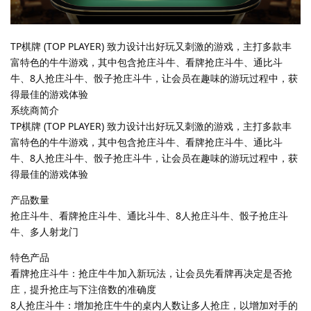
TP棋牌 (TOP PLAYER) 致力设计出好玩又刺激的游戏，主打多款丰
富特色的牛牛游戏，其中包含抢庄斗牛、看牌抢庄斗牛、通比斗
牛、8人抢庄斗牛、骰子抢庄斗牛，让会员在趣味的游玩过程中，获
得最佳的游戏体验
系统商简介
TP棋牌 (TOP PLAYER) 致力设计出好玩又刺激的游戏，主打多款丰
富特色的牛牛游戏，其中包含抢庄斗牛、看牌抢庄斗牛、通比斗
牛、8人抢庄斗牛、骰子抢庄斗牛，让会员在趣味的游玩过程中，获
得最佳的游戏体验
产品数量
抢庄斗牛、看牌抢庄斗牛、通比斗牛、8人抢庄斗牛、骰子抢庄斗
牛、多人射龙门
特色产品
看牌抢庄斗牛：抢庄牛牛加入新玩法，让会员先看牌再决定是否抢
庄，提升抢庄与下注倍数的准确度
8人抢庄斗牛：增加抢庄牛牛的桌内人数让多人抢庄，以增加对手的