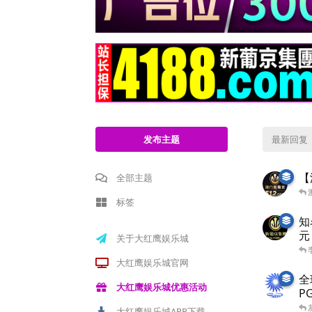
发布主题
最新回复
【
全部主题
标签
知
元
关于大红鹰娱乐城
大红鹰娱乐城官网
全
大红鹰娱乐城优惠活动
P
大红鹰娱乐城APP下载