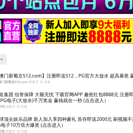
澳门新葡京512.com】注册即送512，PG官方大放水 超高暴奖 
澳门新葡京512.​com
回复于
10 天前
名集团 信誉保障 大额无忧 下载官网APP 趣抢红包8888元 注册即
 PG电子(大放水)千万奖金 赢钱就在一秒 (点击进入）
李明
回复于
10 天前
球顶尖娱乐品牌 新人加入享四种豪礼 首存即送2000元 刷视频
G电子10万倍大爆奖 (点击进入）
灰猫
回复于
10 天前