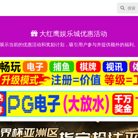
大红鹰娱乐城优惠活动
展示当前的优惠活动和奖励计划，吸引用户参与并提供额外的福利