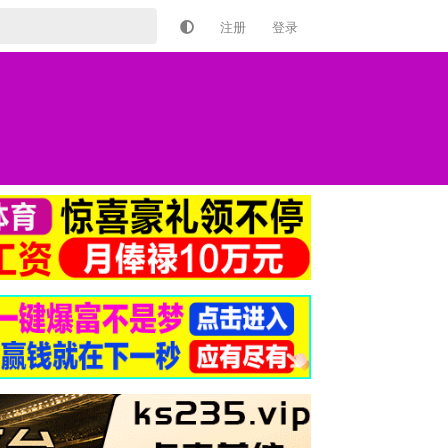
注册
登录
。