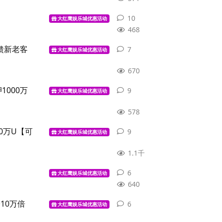
10
10
条回复
大红鹰娱乐城优惠活动
468
回馈新老客
7
7
条回复
大红鹰娱乐城优惠活动
670
1000万
9
9
条回复
大红鹰娱乐城优惠活动
578
00万U【可
9
9
条回复
大红鹰娱乐城优惠活动
1.1千
6
6
条回复
大红鹰娱乐城优惠活动
640
10万倍
6
6
条回复
大红鹰娱乐城优惠活动