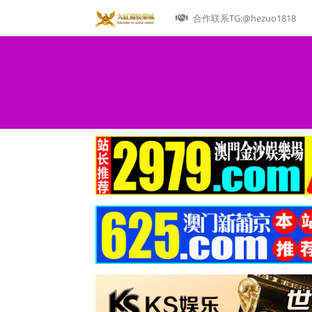
合作联系TG:@hezuo1818