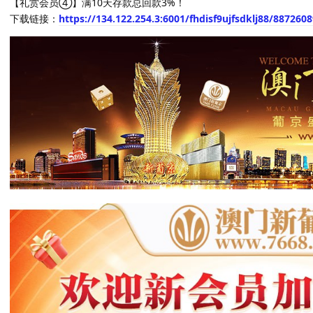
【礼赏会员④】满10天存款总回款3%！
下载链接：
https://134.122.254.3:6001/fhdisf9ujfsdklj88/887260