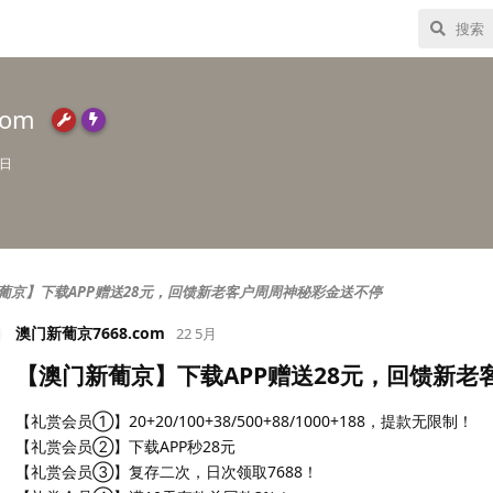
com
6日
葡京】下载APP赠送28元，回馈新老客户周周神秘彩金送不停
澳门新葡京7668.​com
22 5月
【澳门新葡京】下载APP赠送28元，回馈新
【礼赏会员①】20+20/100+38/500+88/1000+188，提款无限制！
【礼赏会员②】下载APP秒28元
【礼赏会员③】复存二次，日次领取7688！