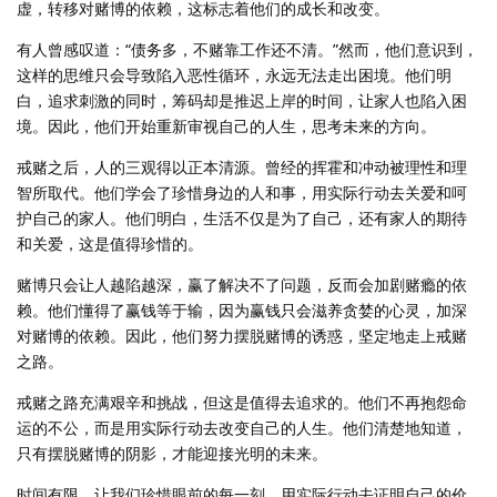
虚，转移对赌博的依赖，这标志着他们的成长和改变。
有人曾感叹道：“债务多，不赌靠工作还不清。”然而，他们意识到，
这样的思维只会导致陷入恶性循环，永远无法走出困境。他们明
白，追求刺激的同时，筹码却是推迟上岸的时间，让家人也陷入困
境。因此，他们开始重新审视自己的人生，思考未来的方向。
戒赌之后，人的三观得以正本清源。曾经的挥霍和冲动被理性和理
智所取代。他们学会了珍惜身边的人和事，用实际行动去关爱和呵
护自己的家人。他们明白，生活不仅是为了自己，还有家人的期待
和关爱，这是值得珍惜的。
赌博只会让人越陷越深，赢了解决不了问题，反而会加剧赌瘾的依
赖。他们懂得了赢钱等于输，因为赢钱只会滋养贪婪的心灵，加深
对赌博的依赖。因此，他们努力摆脱赌博的诱惑，坚定地走上戒赌
之路。
戒赌之路充满艰辛和挑战，但这是值得去追求的。他们不再抱怨命
运的不公，而是用实际行动去改变自己的人生。他们清楚地知道，
只有摆脱赌博的阴影，才能迎接光明的未来。
时间有限，让我们珍惜眼前的每一刻，用实际行动去证明自己的价