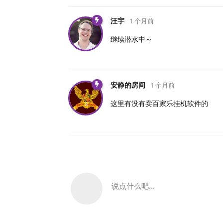
汪宇
1 个月前
继续潜水中～
安静的房间
1 个月前
这里有没有卖百家乐挂机软件的
说点什么吧...