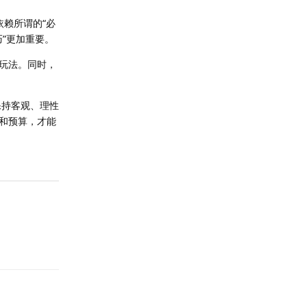
赖所谓的“必
”更加重要。
玩法。同时，
保持客观、理性
和预算，才能
回复
回复