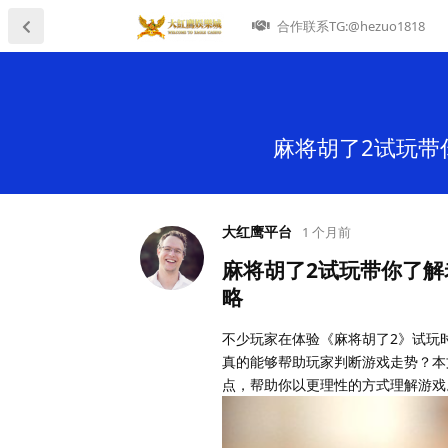
合作联系TG:@hezuo1818
麻将胡了2试玩带
大红鹰平台
1 个月前
麻将胡了2试玩带你了解
略
不少玩家在体验《麻将胡了2》试玩时
真的能够帮助玩家判断游戏走势？本
点，帮助你以更理性的方式理解游戏