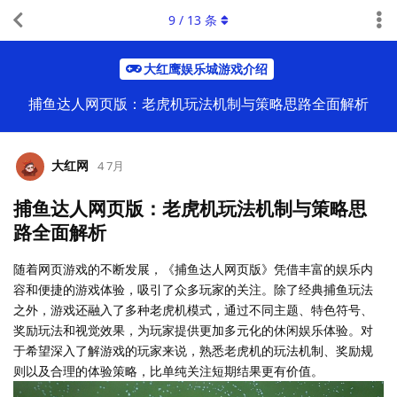
9
/
13
条
大红鹰娱乐城游戏介绍
捕鱼达人网页版：老虎机玩法机制与策略思路全面解析
大红网
4 7月
捕鱼达人网页版：老虎机玩法机制与策略思
路全面解析
随着网页游戏的不断发展，《捕鱼达人网页版》凭借丰富的娱乐内
容和便捷的游戏体验，吸引了众多玩家的关注。除了经典捕鱼玩法
之外，游戏还融入了多种老虎机模式，通过不同主题、特色符号、
奖励玩法和视觉效果，为玩家提供更加多元化的休闲娱乐体验。对
于希望深入了解游戏的玩家来说，熟悉老虎机的玩法机制、奖励规
则以及合理的体验策略，比单纯关注短期结果更有价值。