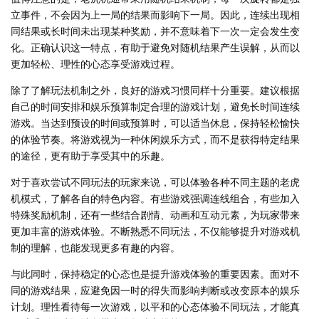
立事件，不会因为上一局的结果而影响下一局。因此，连续出现相
同结果或长时间未出现某种奖励，并不意味着下一次一定会发生变
化。正确认识这一特点，有助于避免对随机结果产生误解，从而以
更加轻松、理性的心态享受游戏过程。
除了了解玩法机制之外，良好的游戏习惯同样十分重要。建议根据
自己的时间安排和娱乐预算制定合理的游戏计划，避免长时间连续
游戏。当达到预设的时间或预算时，可以适当休息，保持轻松愉快
的体验节奏。将游戏视为一种休闲娱乐方式，而不是获得特定结果
的途径，更有助于享受其中的乐趣。
对于喜欢尝试不同玩法的玩家来说，可以体验各种不同主题的老虎
机模式，了解各自的特色内容。有些游戏强调连线组合，有些加入
特殊奖励机制，还有一些结合剧情、动画和互动元素，为玩家带来
更加丰富的游戏体验。不断熟悉不同玩法，不仅能够提升对游戏机
制的理解，也能发现更多有趣的内容。
与此同时，保持稳定的心态也是提升游戏体验的重要因素。面对不
同的游戏结果，应避免因一时的得失而影响判断或改变原本的娱乐
计划。理性看待每一次游戏，以平和的心态体验不同玩法，才能真