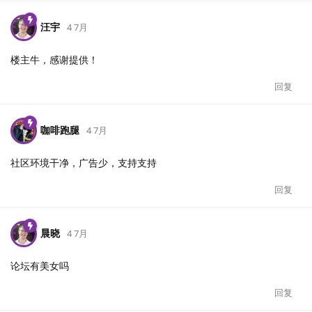
汪宇
4 7月
楼主牛，感谢提供！
回复
咖啡跑腿
4 7月
社区环境干净，广告少，支持支持
回复
晨晓
4 7月
论坛有美女吗
回复