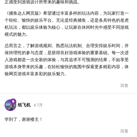
正感受到游戏设计所带来的趣味和挑战。
《捕鱼达人网页版》希望通过丰富多样的玩法内容，为玩家打造一
个轻松、愉快的娱乐平台。无论是经典捕鱼，还是各具特色的老虎
机玩法，都以娱乐体验为核心，让玩家在休闲时光中感受不同游戏
模式的魅力。
总而言之，了解游戏规则、熟悉玩法机制、合理安排娱乐时间，并
保持理性的参与态度，是获得良好游戏体验的重要基础。每一次进
入游戏都是一次全新的体验，与其追求不可预测的结果，不如享受
游戏本身带来的乐趣，在轻松愉快的氛围中探索更多精彩内容，体
验网页游戏丰富多彩的娱乐魅力。
回复
纸飞机
4 7月
学到了，谢谢楼主！
回复