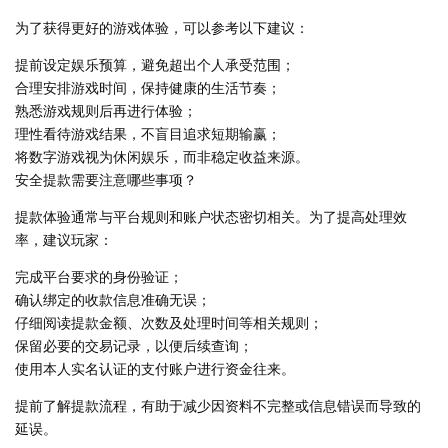
为了获得更好的游戏体验，可以参考以下建议：
提前设定娱乐预算，避免超出个人承受范围；
合理安排游戏时间，保持健康的生活节奏；
熟悉游戏规则后再进行体验；
理性看待游戏结果，不盲目追求短期输赢；
将数字游戏视为休闲娱乐，而非稳定收益来源。
安全提款需要注意哪些事项？
提款体验通常与平台规则和账户状态密切相关。为了提高处理效
率，建议玩家：
完成平台要求的身份验证；
确认绑定的收款信息准确无误；
仔细阅读提款金额、次数及处理时间等相关规则；
保留必要的交易记录，以便后续查询；
使用本人实名认证的支付账户进行资金往来。
提前了解提款流程，有助于减少因资料不完整或信息错误而导致的
延误。