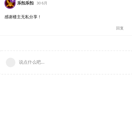
乐扣乐扣
30 6月
感谢楼主无私分享！
回复
说点什么吧...