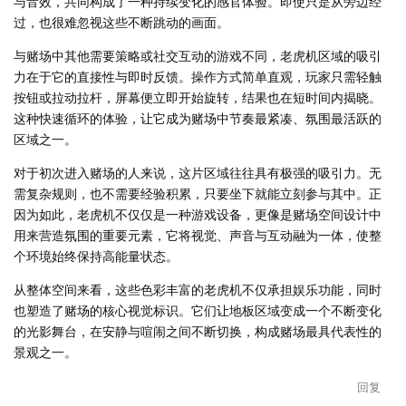
与音效，共同构成了一种持续变化的感官体验。即使只是从旁边经
过，也很难忽视这些不断跳动的画面。
与赌场中其他需要策略或社交互动的游戏不同，老虎机区域的吸引
力在于它的直接性与即时反馈。操作方式简单直观，玩家只需轻触
按钮或拉动拉杆，屏幕便立即开始旋转，结果也在短时间内揭晓。
这种快速循环的体验，让它成为赌场中节奏最紧凑、氛围最活跃的
区域之一。
对于初次进入赌场的人来说，这片区域往往具有极强的吸引力。无
需复杂规则，也不需要经验积累，只要坐下就能立刻参与其中。正
因为如此，老虎机不仅仅是一种游戏设备，更像是赌场空间设计中
用来营造氛围的重要元素，它将视觉、声音与互动融为一体，使整
个环境始终保持高能量状态。
从整体空间来看，这些色彩丰富的老虎机不仅承担娱乐功能，同时
也塑造了赌场的核心视觉标识。它们让地板区域变成一个不断变化
的光影舞台，在安静与喧闹之间不断切换，构成赌场最具代表性的
景观之一。
回复