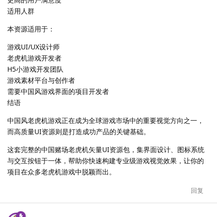
适用人群
本资源适用于：
游戏UI/UX设计师
老虎机游戏开发者
H5小游戏开发团队
游戏素材平台与创作者
需要中国风游戏界面的项目开发者
结语
中国风老虎机游戏正在成为全球游戏市场中的重要视觉方向之一，
而高质量UI资源则是打造成功产品的关键基础。
这套完整的中国赌场老虎机矢量UI资源包，集界面设计、图标系统
与交互按钮于一体，帮助你快速构建专业级游戏视觉效果，让你的
项目在众多老虎机游戏中脱颖而出。
回复