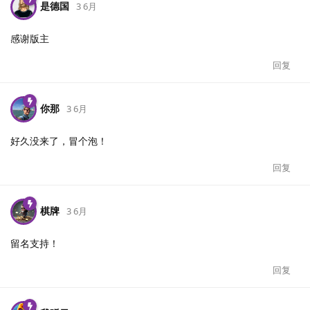
是德国
3 6月
感谢版主
回复
你那
3 6月
好久没来了，冒个泡！
回复
棋牌
3 6月
留名支持！
回复