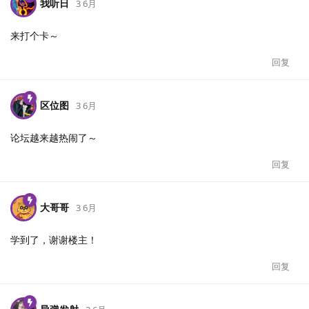
我听日
3 6月
来打个卡～
回复
区位图
3 6月
论坛越来越热闹了～
回复
大哥哥
3 6月
学到了，谢谢楼主！
回复