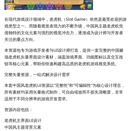
在现代游戏设计领域中，老虎机（Slot Game）依然是最受欢迎的游
戏类型之一。而随着视觉表现力的不断升级，中国风主题老虎机凭
借独特的文化元素与强烈的视觉冲击力，逐渐成为设计师与开发者
关注的重点方向。
本资源包专为游戏开发者与UI设计师打造，提供一套完整的中国赌
场老虎机矢量界面设计素材，涵盖游戏界面、功能图标以及交互按
钮等核心元素，帮助你快速构建高品质的老虎机游戏视觉系统。
完整矢量资源，一站式解决设计需求
本套中国风老虎机UI资源以“完整性”和“可编辑性”为核心设计理念，
所有素材均采用矢量格式制作，可自由缩放而不损失清晰度，非常
适用于不同分辨率的游戏开发需求。
资源内容包括：
老虎机主界面UI设计
中国风主题背景元素