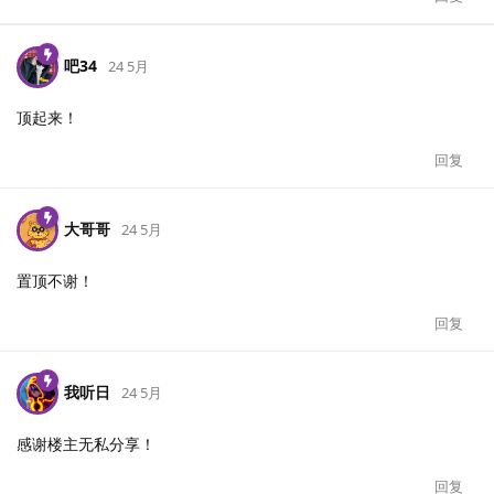
吧34
24 5月
顶起来！
回复
大哥哥
24 5月
置顶不谢！
回复
我听日
24 5月
感谢楼主无私分享！
回复