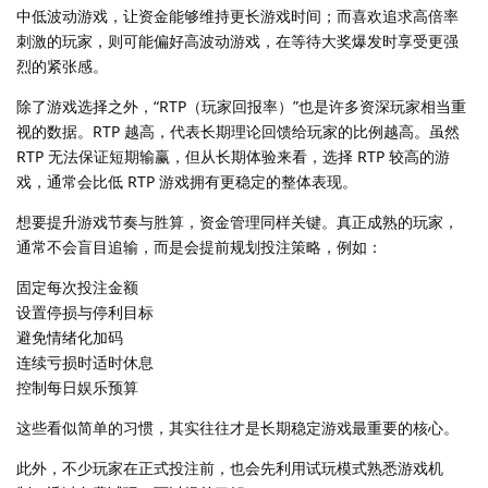
中低波动游戏，让资金能够维持更长游戏时间；而喜欢追求高倍率
刺激的玩家，则可能偏好高波动游戏，在等待大奖爆发时享受更强
烈的紧张感。
除了游戏选择之外，“RTP（玩家回报率）”也是许多资深玩家相当重
视的数据。RTP 越高，代表长期理论回馈给玩家的比例越高。虽然
RTP 无法保证短期输赢，但从长期体验来看，选择 RTP 较高的游
戏，通常会比低 RTP 游戏拥有更稳定的整体表现。
想要提升游戏节奏与胜算，资金管理同样关键。真正成熟的玩家，
通常不会盲目追输，而是会提前规划投注策略，例如：
固定每次投注金额
设置停损与停利目标
避免情绪化加码
连续亏损时适时休息
控制每日娱乐预算
这些看似简单的习惯，其实往往才是长期稳定游戏最重要的核心。
此外，不少玩家在正式投注前，也会先利用试玩模式熟悉游戏机