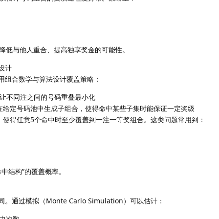
）
降低与他人重合、提高独享奖金的可能性。
设计
用组合数学与算法设计覆盖策略：
ge）：让不同注之间的号码重叠最小化
ems）：在给定号码池中生成子组合，使得命中某些子集时能保证一定奖级
，使得任意5个命中时至少覆盖到一注一等奖组合。这类问题常用到：
）
命中结构”的覆盖概率。
模拟（Monte Carlo Simulation）可以估计：
中次数