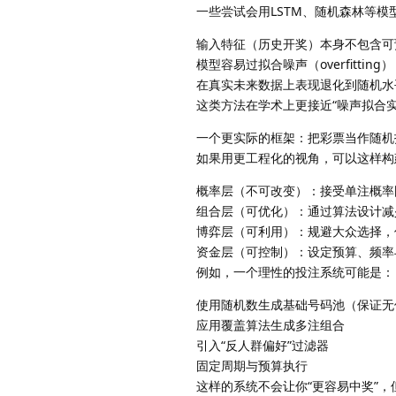
一些尝试会用LSTM、随机森林等模
输入特征（历史开奖）本身不包含可
模型容易过拟合噪声（overfitting）
在真实未来数据上表现退化到随机水
这类方法在学术上更接近“噪声拟合
一个更实际的框架：把彩票当作随机
如果用更工程化的视角，可以这样构
概率层（不可改变）：接受单注概率
组合层（可优化）：通过算法设计减
博弈层（可利用）：规避大众选择，
资金层（可控制）：设定预算、频率
例如，一个理性的投注系统可能是：
使用随机数生成基础号码池（保证无
应用覆盖算法生成多注组合
引入“反人群偏好”过滤器
固定周期与预算执行
这样的系统不会让你“更容易中奖”