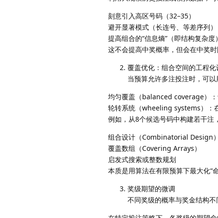
刻意引入高区号码（32–35）
避开显著模式（长连号、等差序列）
提高组合的“信息熵”（即结构复杂度
这不会提高中奖概率，但会在中奖时
覆盖优化：组合空间的工程化
当预算允许多注投注时，可以
均匀覆盖（balanced covera
轮转系统（wheeling syst
例如，从8个候选号码中构建若干注
组合设计（Combinatorial Design
覆盖数组（Covering Arrays）
启发式搜索或整数规划
本质是用算法在有限预算下最大化“
奖级期望的微调
不同奖级的概率与奖金结构不同。通过
在特定投注策略下，各奖级的期望命