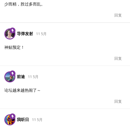
少而精，胜过多而乱。
回复
导弹发射
11 5月
神贴预定！
回复
前途
11 5月
论坛越来越热闹了～
回复
我听日
11 5月