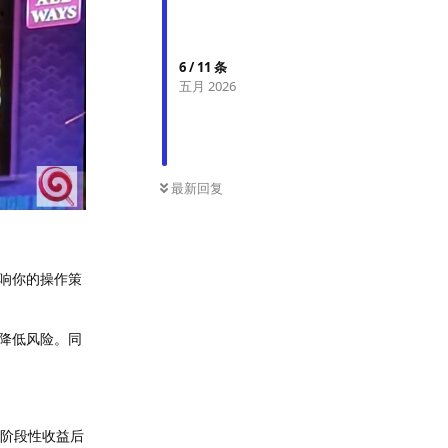
6
/
11
条
五月 2026
最新回复
响你的操作策
降低风险。同
到阶段性收益后