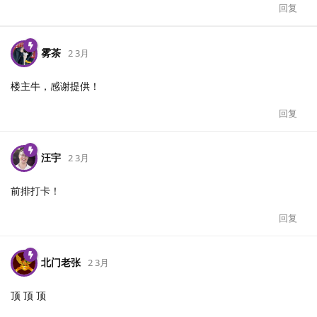
回复
雾茶
2 3月
楼主牛，感谢提供！
回复
汪宇
2 3月
前排打卡！
回复
北门老张
2 3月
顶 顶 顶