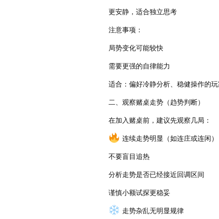
更安静，适合独立思考
注意事项：
局势变化可能较快
需要更强的自律能力
适合：偏好冷静分析、稳健操作的玩
二、观察赌桌走势（趋势判断）
在加入赌桌前，建议先观察几局：
连续走势明显（如连庄或连闲）
不要盲目追热
分析走势是否已经接近回调区间
谨慎小额试探更稳妥
走势杂乱无明显规律