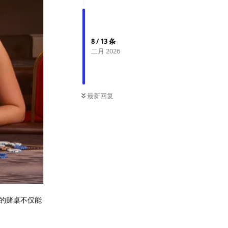
8
/
13
条
二月 2026
最新回复
的赌桌不仅能