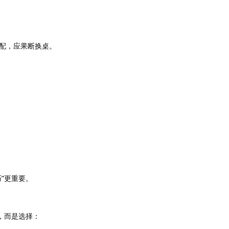
配，应果断换桌。
”更重要。
，而是选择：