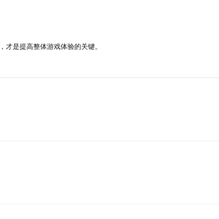
，才是提高整体游戏体验的关键。