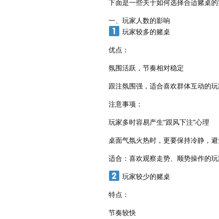
下面是一些关于如何选择合适赌桌的
一、玩家人数的影响
玩家较多的赌桌
优点：
氛围活跃，节奏相对稳定
跟注氛围强，适合喜欢群体互动的玩
注意事项：
玩家多时容易产生“跟风下注”心理
桌面气氛火热时，更要保持冷静，避
适合：喜欢观察走势、顺势操作的玩
玩家较少的赌桌
特点：
节奏较快