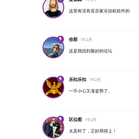
这里有没有卖百家乐挂机软件的
你那
19 2月
这是我找到最好的论坛
乐扣乐扣
19 2月
一不小心又涨姿势了。
区位图
19 2月
太及时了，正好用得上！