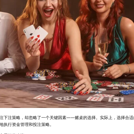
注下注策略，却忽略了一个关键因素——赌桌的选择。实际上，选择合适
地执行资金管理和投注策略。