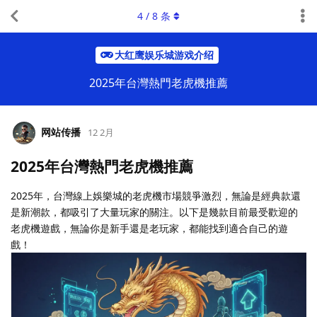
4
/
8
条
大红鹰娱乐城游戏介绍
2025年台灣熱門老虎機推薦
网站传播
12 2月
2025年台灣熱門老虎機推薦
2025年，台灣線上娛樂城的老虎機市場競爭激烈，無論是經典款還
是新潮款，都吸引了大量玩家的關注。以下是幾款目前最受歡迎的
老虎機遊戲，無論你是新手還是老玩家，都能找到適合自己的遊
戲！