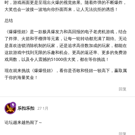
时，游戏画面更是呈现出火爆的视觉效果。随着炸弹的不断爆炸，
大奖也会一波接一波地向你扑面而来，让人无法抗拒的诱惑！
总结
《爆爆怪妞》是一款极具爆发力和高回报的电子老虎机游戏，结合
了炸弹、火箭和手榴弹等元素，让每一轮转动都充满了期待。无论
是喜欢连锁消除机制的玩家，还是追求高倍数加成的玩家，都能在
这款游戏中找到无限的乐趣和机会。更高的返还率、更多的免费游
戏局数，以及令人震撼的51000倍大奖，都在等你挑战！
现在就来挑战《爆爆怪妞》，看你是否敢和怪妞一较高下，赢取属
于你的海量奖金！
回复
乐扣乐扣
27 1月
论坛越来越热闹了～
回复