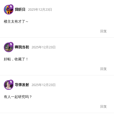
我听日
2025年12月23日
楼主太有才了～
回复
啊我当初
2025年12月23日
好帖，收藏了！
回复
导弹发射
2025年12月23日
有人一起研究吗？
回复