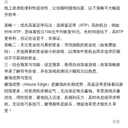
三
线上老虎机便利性提供性，让你随时随地玩耍。以下策略可大幅提
升胜率：
策略一：优先高返还率玩法：选择返还率（RTP）高的机台，例如
95% RTP，意味着投注100元平均恢复95元。长时间游玩下，高RTP
更有利，但记住这是干，非保证。
策略二：关注奖金轮与累积奖金：寻找抽取的奖金轮（如免费旋
转），并选择累积奖金较小的游戏，以增加中奖机会而非追求巨额
但不可获得的奖金。
三：结合预算与功能：设定预算，善用自动加速游戏；依靠策略赔
率表了解符号价值，并在游戏前测试小额投注以熟悉。
赌场优势与责任
赌场优势（House Edge）是赌场的长期优势，高返还率意味着玩家
回报更多，但老虎机依赖运气，无法保证每次赢钱。享受游戏乐趣
优先，理性投资，避免陷入沉迷。若感到压力，及时休息或寻求帮
助。无论技巧多技巧，赌博最终是娱乐，增益地享受才能长久享
受！
回复