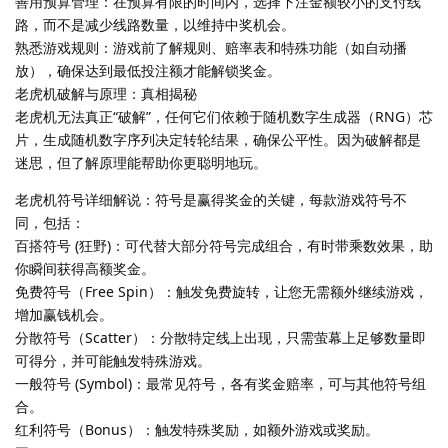
善用预算管理：在预算有限的时间内，选择下注金额较小的支付线
路，而不是减少线路数量，以维持中奖机会。
熟悉游戏规则：游戏前了解规则、赔率表和特殊功能（如自动播
放），确保达到最低投注额才能解锁奖金。
老虎机破解与原理：真相揭秘
老虎机无法真正“破解”，任何它们依赖于随机数字生成器（RNG）芯
片，生成随机数字序列决定转轮结果，确保公平性。因为破解都是
迷思，但了解原理能帮助你更聪明地玩。
老虎机符号详细解说：符号是赢得奖金的关键，每款游戏符号不
同，包括：
百搭符号 (狂野)：可代替大部分符号完成组合，有时带乘数效果，助
你瞬间获得高额奖金。
免费符号（Free Spin）：触发免费旋转，让您无需额外继续游戏，
增加赢钱机会。
分散符号（Scatter）：分散特定线上出现，只需萤幕上足够数量即
可得分，并可能触发特殊游戏。
一般符号 (Symbol)：最常见符号，各有奖金赔率，可与其他符号组
合。
红利符号（Bonus）：触发特殊奖励，如额外游戏或奖励。