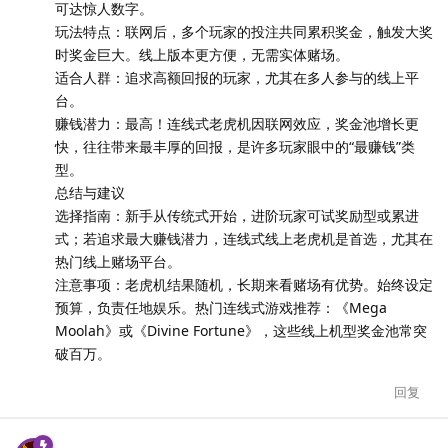
可达惊人数字。
玩法特点：联网后，多个玩家的投注共同累积奖金，触发大奖
时奖金巨大。线上版本更方便，无需实体赌场。
适合人群：追求高额回报的玩家，尤其在多人参与的线上平
台。
赚钱潜力：最高！连线式老虎机因联网效应，奖金池增长更
快，往往带来最丰厚的回报，是许多玩家眼中的“最赚钱”类
型。
总结与建议
选择指南：新手从传统式开始，进阶玩家可试奖励型或累进
式；若追求最大赚钱潜力，连线式线上老虎机是首选，尤其在
热门线上赌场平台。
注意事项：老虎机结果随机，长期来看赌场有优势。始终设定
预算，负责任地娱乐。热门连线式游戏推荐：《Mega
Moolah》或《Divine Fortune》，这些线上机型奖金池常突
破百万。
回复