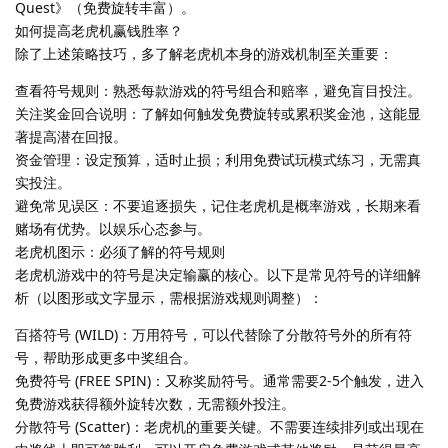
Quest》（免费旋转丰富）。
如何提高老虎机赢钱胜率？
除了上述策略技巧，多了解老虎机本身的游戏机制至关重要：
查看符号规则：熟悉每款游戏的符号组合和赔率，避免盲目投注。
关注奖金回合说明：了解如何触发免费旋转或累积奖金池，这能显
著提高潜在回报。
资金管理：设定预算，适时止损；利用免费试玩模式练习，无需真
实投注。
避免常见误区：不要追逐损失，记住老虎机是概率游戏，长期来看
赌场有优势。以娱乐心态参与。
老虎机图示：必须了解的符号规则
老虎机游戏中的符号是决定输赢的核心。以下是常见符号的详细解
析（以图形或文字显示，需根据游戏规则调整）：
百搭符号 (WILD)：万用符号，可以代替除了分散符号外的所有符
号，帮助形成更多中奖组合。
免费符号 (FREE SPIN)：又称奖励符号。通常需要2-5个触发，进入
免费游戏获得额外旋转次数，无需额外投注。
分散符号 (Scatter)：老虎机的重要关键。不需要连续排列或出现在