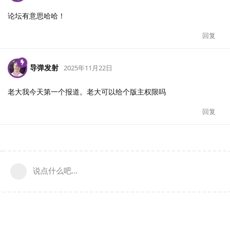
论坛有意思哈哈！
回复
导弹发射
2025年11月22日
老大我今天第一个报道。老大可以给个版主权限吗
回复
说点什么吧...