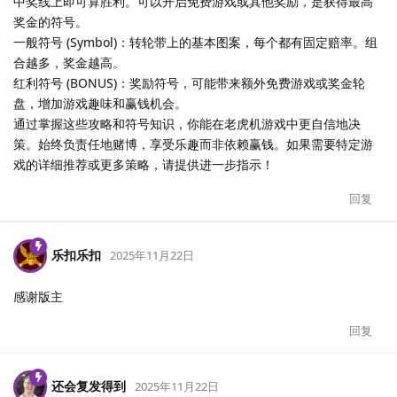
中奖线上即可算胜利。可以开启免费游戏或其他奖励，是获得最高
奖金的符号。
一般符号 (Symbol)：转轮带上的基本图案，每个都有固定赔率。组
合越多，奖金越高。
红利符号 (BONUS)：奖励符号，可能带来额外免费游戏或奖金轮
盘，增加游戏趣味和赢钱机会。
通过掌握这些攻略和符号知识，你能在老虎机游戏中更自信地决
策。始终负责任地赌博，享受乐趣而非依赖赢钱。如果需要特定游
戏的详细推荐或更多策略，请提供进一步指示！
回复
乐扣乐扣
2025年11月22日
感谢版主
回复
还会复发得到
2025年11月22日