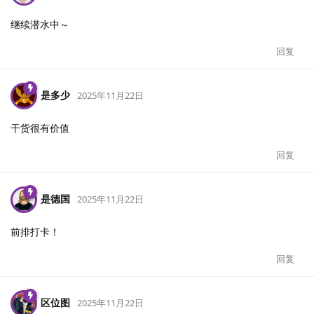
继续潜水中～
回复
是多少
2025年11月22日
干货很有价值
回复
是德国
2025年11月22日
前排打卡！
回复
区位图
2025年11月22日