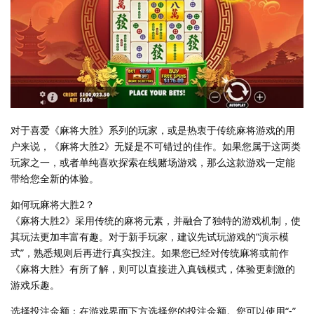
对于喜爱《麻将大胜》系列的玩家，或是热衷于传统麻将游戏的用
户来说，《麻将大胜2》无疑是不可错过的佳作。如果您属于这两类
玩家之一，或者单纯喜欢探索在线赌场游戏，那么这款游戏一定能
带给您全新的体验。
如何玩麻将大胜2？
《麻将大胜2》采用传统的麻将元素，并融合了独特的游戏机制，使
其玩法更加丰富有趣。对于新手玩家，建议先试玩游戏的“演示模
式”，熟悉规则后再进行真实投注。如果您已经对传统麻将或前作
《麻将大胜》有所了解，则可以直接进入真钱模式，体验更刺激的
游戏乐趣。
选择投注金额：在游戏界面下方选择您的投注金额。您可以使用“-”