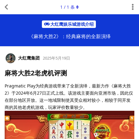
1
/
1
条
大红鹰娱乐城游戏介绍
《麻将大胜2》：经典麻将的全新演绎
大红鹰集团
2025年5月19日
麻将大胜2老虎机评测
Pragmatic Play为经典游戏带来了全新演绎，最新力作《麻将大胜
2》于2024年6月27日正式上线。该游戏主要面向亚洲市场，因此仅
在部分地区开放。这一地域限制使其受众相对较小，相较于同开发
商的其他老虎机游戏，玩家评价数量较少。