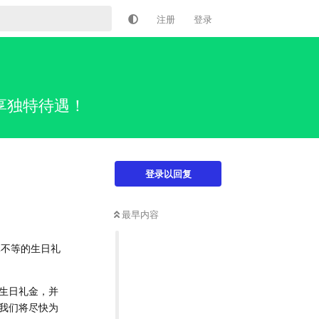
注册
登录
享独特待遇！
登录以回复
最早内容
元不等的生日礼
生日礼金，并
我们将尽快为