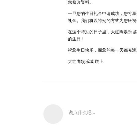
您修改资料。
一旦您的生日礼金申请成功，您将享
礼金。我们将以特别的方式为您庆祝
在这个特别的日子里，大红鹰娱乐城
的生日！
祝您生日快乐，愿您的每一天都充满
大红鹰娱乐城 敬上
说点什么吧...