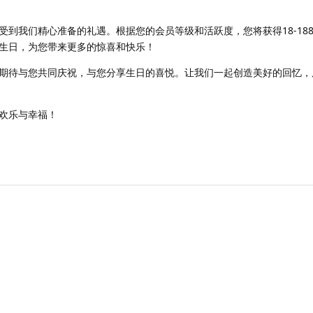
受到我们精心准备的礼遇。根据您的会员等级和活跃度，您将获得18-18
生日，为您带来更多的惊喜和快乐！
期待与您共同庆祝，与您分享生日的喜悦。让我们一起创造美好的回忆，
欢乐与幸福！