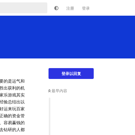
注册
登录
登录以回复
要的是运气和
胜出获利的机
最早内容
家乐游戏其实
经验总结出以
好运来玩百家
正确的资金管
、容易赢钱的
去钻研的人都