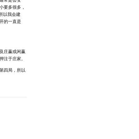
小要多很多，
所以我会建
开的一直是
及庄赢或闲赢
押注于庄家。
第四局，所以
回复