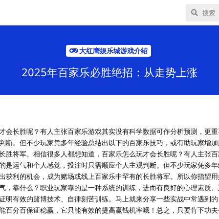
大红鹰娱乐城游戏介绍
2025年百家乐必胜绝招：从走势上涨
才会长胜呢？有人主张百家乐游戏其实没有科学数据可作分析预测，更重
判断。但不少玩家凭多年经验总结出以下的百家乐技巧，或有助玩家增加
长胜将军。相信很多人都想知道，百家乐怎么玩才会长胜呢？有人主张百
的是运气和个人感觉，投注时只需顺应个人主观判断。但不少玩家凭多年
出获利的机会，成为赌场或线上百家乐中罕有的长胜将军。所以你指望用
气，靠什么？职业玩家靠的是一种系统的训练，进而有良好的心理素质、
证明有效的赌博技术、自律刻苦训练。马上就来分享一些实战中常遇到的
能百分百保证稳赢，它只能有效的提高赢钱机率哦！总之，只要肯下功夫