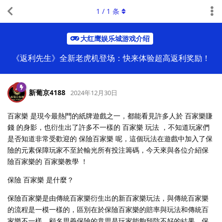
1
/
1
条
大红鹰娱乐城游戏介绍
《返利先生》全新老虎机登场：快来体验超高返利奖励！
新葡京4188
2024年12月30日
百家樂 是現今最熱門的紙牌遊戲之一，都能看見許多人於 百家樂賺
錢 的身影，也衍生出了許多不一樣的 百家樂 玩法 ，不知道玩家們
是否知道非常受歡迎的 保險百家樂 呢，這個玩法在遊戲中加入了保
險的元素保障玩家不至於輸光所有投注籌碼，今天來與各位介紹保
險百家樂的 百家樂教學 ！
保險 百家樂 是什麼？
保險百家樂是由傳統百家樂衍生出的新百家樂玩法，與傳統百家樂
的流程是一模一樣的，區別在於保險百家樂的賠率與玩法和傳統百
家樂不一樣，顧名思義保險的意思是玩家能夠預防不好的結果，保