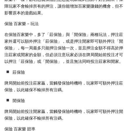
障玩家不會輸掉所有的押注，讓你能增加百家樂賺錢的機會，但不
影響原本的遊戲結果。
保險 百家樂 – 玩法
在保險百家樂中，多了「莊保險」與「閒保險」兩種玩法，押注莊
家外還可以額外押注「莊保險」，或是押注閒家即可額外押注「閒
保險」，每一局最多只能押注保險一次，並且押注金額不得高於押
注莊家或閒家的金額，但必須注意玩家必須在牌局開始前投注才可
以押注「莊保險」或「閒保險」，並且無法同時投注莊家和閒家。
莊保險
牌局開始前投注莊家贏，當觸發保險時機時，玩家即可額外押注莊
保險，以此確保不輸掉所有注碼。
閒保險
牌局開始前投注閒家贏，當觸發保險時機時，玩家即可額外押注閒
保險，以此確保不輸掉所有注碼。
保險 百家樂 賠率