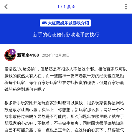
1
/
1
条
大红鹰娱乐城游戏介绍
新手的心态如何影响老手的技巧
新葡京4188
2024年12月30日
俗话说“久赌必输”，但是还是有很多人不信这个邪。相信百家乐可以
赢钱的依然大有人在，而一些赌神一夜席卷数千万的经历也在激励
着每个玩家。每个百家乐玩家都在寻找长赢的秘诀，但是百家乐赢
钱的秘密到底何在呢？
很多新手玩家刚开始玩百家乐时都可以赢钱，很多玩家觉得是网站
故意放水让自己赢，实际上，你想想，新玩家那么多，网站一个个
放水放得过来吗？显然是不可能的。那么问题出在哪里呢？就在于
新玩家的心态好，不执着，不去钻牛角尖，同时因为很明确地知道
自己不可能总赢，输一点也是正常的。在这样的心态下，只要运气