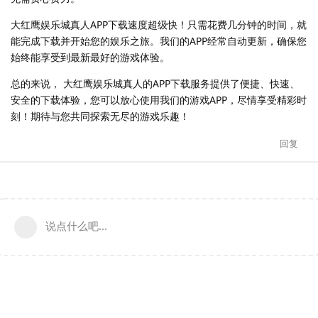
大红鹰娱乐城真人APP下载速度超级快！只需花费几分钟的时间，就
能完成下载并开始您的娱乐之旅。我们的APP经常自动更新，确保您
始终能享受到最新最好的游戏体验。
总的来说， 大红鹰娱乐城真人的APP下载服务提供了便捷、快速、
安全的下载体验，您可以放心使用我们的游戏APP，尽情享受精彩时
刻！期待与您共同探索无尽的游戏乐趣！
回复
说点什么吧...