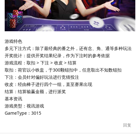
游戏特色
多元下注方式：除了最经典的番之外，还有念、角、通等多种玩法
开奖统计：提供开奖结果纪录，作为下注时的参考依据
游戏流程：取扣 > 下注 > 收皮 > 结算
取扣：荷官以小铁盅，于300颗钮扣中，任意取出不知数钮扣
下注：会员针对偏好玩法进行竞猜投注
收皮：经由棒子进行四个一组，直至赛果出现
结算：结算输赢金额，进行派奖
基本资讯
游戏类型：视讯游戏
GameType：3015
回复