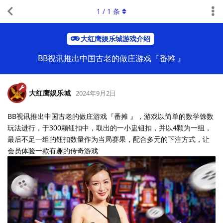
1
/
1
条
大红鹰娱乐城游戏介绍
BB视讯推出中国古老的做庄游戏『番摊 』
大红鹰娱乐城
2024年9月2日
BB视讯推出中国古老的做庄游戏『番摊 』，游戏以简单的数学馀数
玩法进行，于300颗钮扣中，取出的一小盅钮扣，并以4颗为一组，
最后不足一组的钮扣数量作为当局赛果，配合多元的下注方式，让
会员体验一款有趣的传奇游戏