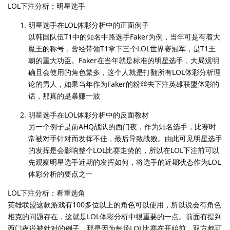
LOL下注分析：明星选手
明星选手在LOL体彩分析中的正面例子
以韩国队伍T1中的知名中路选手Faker为例，当年可是有着大
魔王的称号，曾经带领T1拿下三个LOL世界赛冠军，是T1王
朝的重大功臣。Faker在当年就是标准的明星选手，大局观明
确且会使用的角色繁多，这个人就是打翻所有LOL体彩分析理
论的男人，如果当年作为Faker的粉丝去下注英雄联盟体彩的
话，那真的是暴赚一波
明星选手在LOL体彩分析中的反面教材
另一个例子是前AHQ战队的西门夜，作为知名选手，比赛时
常被对手针对而发挥不佳，最后导致战败。由此可见明星选手
的发挥是会影响整个LOL比赛走势的，所以在LOL下注前可以
先观察明星选手近期的发挥如何，将选手的近期状态作为LOL
体彩分析的要点之一
LOL下注分析：看重选角
英雄联盟这款游戏有100多位以上的角色可以使用，所以说会有角色
相克的问题存在，这就是LOL体彩分析中很重要的一点。前面有提到
西门夜说被针对的例子，那是因为每场LOL比赛在开始前，双方都可