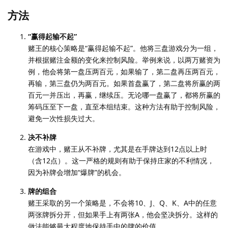
方法
“赢得起输不起”
赌王的核心策略是“赢得起输不起”。他将三盘游戏分为一组，
并根据赌注金额的变化来控制风险。举例来说，以两万赌资为
例，他会将第一盘压两百元，如果输了，第二盘再压两百元，
再输，第三盘仍为两百元。如果首盘赢了，第二盘将所赢的两
百元一并压出，再赢，继续压。无论哪一盘赢了，都将所赢的
筹码压至下一盘，直至本组结束。这种方法有助于控制风险，
避免一次性损失过大。
决不补牌
在游戏中，赌王从不补牌，尤其是在手牌达到12点以上时
（含12点）。这一严格的规则有助于保持庄家的不利情况，
因为补牌会增加“爆牌”的机会。
牌的组合
赌王采取的另一个策略是，不会将10、J、Q、K、A中的任意
两张牌拆分开，但如果手上有两张A，他会坚决拆分。这样的
做法能够最大程度地保持手中的牌的价值。