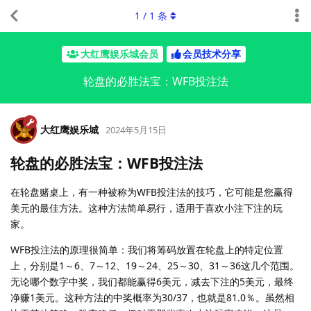
1
/
1
条
大红鹰娱乐城会员
会员技术分享
轮盘的必胜法宝：WFB投注法
大红鹰娱乐城
2024年5月15日
轮盘的必胜法宝：WFB投注法
在轮盘赌桌上，有一种被称为WFB投注法的技巧，它可能是您赢得
美元的最佳方法。这种方法简单易行，适用于喜欢小注下注的玩
家。
WFB投注法的原理很简单：我们将筹码放置在轮盘上的特定位置
上，分别是1～6、7～12、19～24、25～30、31～36这几个范围。
无论哪个数字中奖，我们都能赢得6美元，减去下注的5美元，最终
净赚1美元。这种方法的中奖概率为30/37，也就是81.0％。虽然相